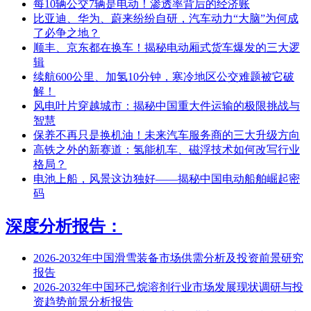
每10辆公交7辆是电动！渗透率背后的经济账
比亚迪、华为、蔚来纷纷自研，汽车动力“大脑”为何成
了必争之地？
顺丰、京东都在换车！揭秘电动厢式货车爆发的三大逻
辑
续航600公里、加氢10分钟，寒冷地区公交难题被它破
解！
风电叶片穿越城市：揭秘中国重大件运输的极限挑战与
智慧
保养不再只是换机油！未来汽车服务商的三大升级方向
高铁之外的新赛道：氢能机车、磁浮技术如何改写行业
格局？
电池上船，风景这边独好——揭秘中国电动船舶崛起密
码
深度分析报告：
2026-2032年中国滑雪装备市场供需分析及投资前景研究
报告
2026-2032年中国环己烷溶剂行业市场发展现状调研与投
资趋势前景分析报告