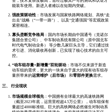
全，技术复杂度极高，需经过极其严苛的测试和认证才
能装车使用。新进入者难以在短期内突破。
强政策驱动性
：市场发展与国家铁路网络规划、高铁“走
出去”战略（“一带一路”）、以及“交通强国”等宏观政策
紧密相连。
寡头垄断竞争格局
：国内市场长期由中国通号（克诺尔
集团合资公司）、中车制动系统有限公司（原中国北车
时代电气制动业务） 等少数几家巨头主导，它们通过技
术引进、消化吸收再创新，已实现了核心技术的自主可
控。
“动车组存量+新增量”双轮驱动
：市场不仅来源于新造
动车组的需求，更大的一块来自于庞大的现有动车组存
量所带来的
运营维护（后市场）
和
零部件更换
需求。
三、 行业现状
市场规模全球领先
：中国拥有全球最大的高速铁路网
（截至2023年底，运营里程超4.5万公里），动车组保有
量超过4000标准组。巨大的高铁网络必然催生对制动系