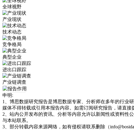
全球视野
产业现状
技术动态
竞争格局
典型企业
进出口跟踪
产业链调查
申明:
1、博思数据研究报告是博思数据专家、分析师在多年的行业
媒体不得转载或引用本报告内容。如需订阅研究报告，请直接拨打博思
2、站内公开发布的资讯、分析等内容允许以新闻性或资料性
与本站联系。
3、部分转载内容来源网络，如有侵权请联系删除（info@bosida