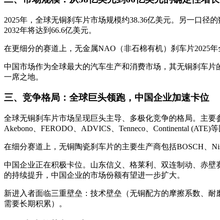
2025年，全球无铜刹车片市场规模约38.36亿美元
。另一口径的数
2032年将达到66.6亿美元
。
在更细分的赛道上，无金属NAO（非石棉有机）刹车片2025年全
中国市场作为全球最大的汽车生产和消费市场，其无铜刹车片
一席之地
。
三、竞争格局：全球巨头领跑，中国企业加速卡位
全球无铜刹车片市场呈现
巨头主导、多极化竞争
的格局。主要参与者包括
Akebono、FERODO、ADVICS、Tenneco、Continental (AT
在细分赛道上，无铜陶瓷刹车片的主要生产商包括BOSCH、Nisshinbo、ZF
中国企业正在积极卡位。山东信义、格莱利、双连制动、赤壁
的持续提升，中国企业的市场份额有望进一步扩大。
新进入者面临三重壁垒：
技术壁垒
（无铜配方的摩擦系数、耐
需要长期积累）。