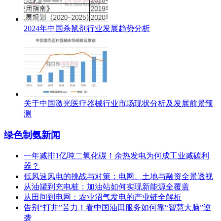
2024年中国杀鼠剂行业发展趋势分析
关于中国激光医疗器械行业市场现状分析及发展前景预
测
绿色制氨新闻
一年减排1亿吨二氧化碳！余热发电为何成工业减碳利
器？
低风速风电的挑战与对策：电网、土地与融资全景透视
从油罐到充电桩：加油站如何实现新能源全覆盖
从田间到电网：农业沼气发电的产业链全解析
告别“打井”苦力！看中国油田服务如何靠“智慧大脑”逆
袭