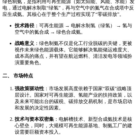
绿色制氨，是指利用可再生能源（如太阳能、风能、水能）发
电，通过电解水制取“绿氢”，再与空气中的氮气在合成塔中反
应生成氨。其核心在于整个生产过程实现了“零碳排放”。
技术路径
：可再生能源 → 电解水制氢（绿氢） → 氢与
空气中的氮合成 → 绿色合成氨。
战略意义
：绿色制氨不仅是化工行业脱碳的关键，更被
视作未来绿色能源载体。它能够解决氢能储运难度大、
成本高的痛点，并有望在航运燃料、清洁发电等领域扮
演重要角色。
二、 市场特点
强政策驱动性
：市场发展高度依赖于国家“双碳”战略顶
层设计。国家对可再生能源、氢能产业的扶持政策，以
及未来可能出台的碳税、碳排放交易机制，是市场启动
和发展的决定性因素。
技术与资本双密集
：电解槽技术、新型合成氨技术是核
心壁垒，同时，大规模可再生能源基地、制氨工厂的建
设需要巨额资本投入。