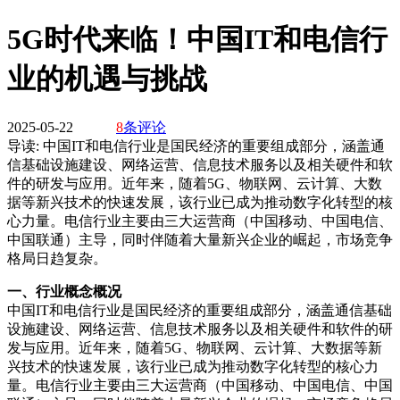
5G时代来临！中国IT和电信行
业的机遇与挑战
2025-05-22
8
条评论
导读:
中国IT和电信行业是国民经济的重要组成部分，涵盖通
信基础设施建设、网络运营、信息技术服务以及相关硬件和软
件的研发与应用。近年来，随着5G、物联网、云计算、大数
据等新兴技术的快速发展，该行业已成为推动数字化转型的核
心力量。电信行业主要由三大运营商（中国移动、中国电信、
中国联通）主导，同时伴随着大量新兴企业的崛起，市场竞争
格局日趋复杂。
一、行业概念概况
中国IT和电信行业是国民经济的重要组成部分，涵盖通信基础
设施建设、网络运营、信息技术服务以及相关硬件和软件的研
发与应用。近年来，随着5G、物联网、云计算、大数据等新
兴技术的快速发展，该行业已成为推动数字化转型的核心力
量。电信行业主要由三大运营商（中国移动、中国电信、中国