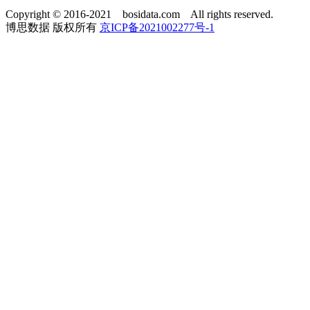
Copyright © 2016-2021 bosidata.com All rights reserved.
博思数据 版权所有
京ICP备2021002277号-1