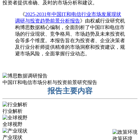
投资者提供准确、及时的市场分析和建议。
《
2025-2031年中国IT和电信行业市场发展现状
调研与投资趋势前景分析报告
》由权威行业研究机
构博思数据精心编制，全面剖析了中国IT和电信市
场的行业现状、竞争格局、市场趋势及未来投资机
会等多个维度。本报告旨在为投资者、企业决策者
及行业分析师提供精准的市场洞察和投资建议，规
避市场风险，全面掌握行业动态。
中国IT和电信市场分析与投资前景研究报告
报告主要内容
行业解析
全球视野
产业现状
政策环境