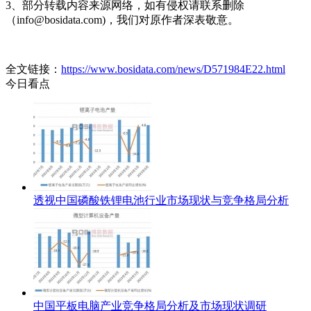
3、部分转载内容来源网络，如有侵权请联系删除
（info@bosidata.com)，我们对原作者深表敬意。
全文链接：
https://www.bosidata.com/news/D571984E22.html
今日看点
透视中国磷酸铁锂电池行业市场现状与竞争格局分析
中国平板电脑产业竞争格局分析及市场现状调研