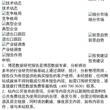
技术动态
竞争格局
细分市场
典型企业
进出口跟踪
前景趋势
产业链调查
申明:
投资建议
1、博思数据研究报告是博思数据专家、分析师在
多年的行业研究经验基础上通过调研、统计、分析整理而得，
报告仅为有偿提供给购买报告的客户使用。未经授权，任何网
站或媒体不得转载或引用本报告内容。如需订阅研究报告，请
直接拨打博思数据免费客服热线（400 700 3630）联系。
2、站内公开发布的资讯、分析等内容允许以新闻性或资料性
公共免费信息为使用目的的合理、善意引用，但需注明转载来
源及原文链接，同时请勿删减、修改原文内容。如有内容合
作，请与本站联系。