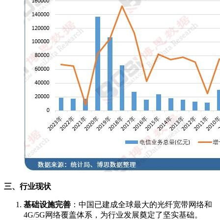
三、行业现状
基础设施完善
：中国已建成全球最大的光纤宽带网络和
4G/5G网络覆盖体系，为行业发展奠定了坚实基础。