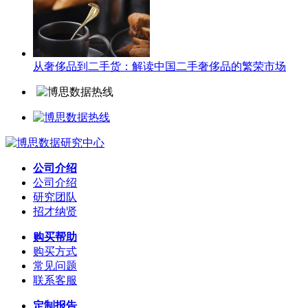
从奢侈品到二手货：解读中国二手奢侈品的繁荣市场
公司介绍
公司介绍
研究团队
招才纳贤
购买帮助
购买方式
常见问题
联系客服
定制报告