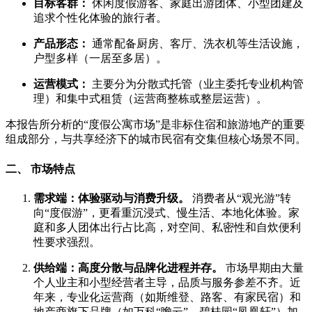
目标客群：
休闲度假游客、家庭出游团体、小型团建及
追求个性化体验的旅行者。
产品形态：
通常配备厨房、客厅、洗衣机等生活设施，
户型多样（一居至多居）。
运营模式：
主要分为分散式托管（业主委托专业机构管
理）和集中式租赁（运营商整栋或整层运营）。
本报告所分析的“度假公寓市场”是非标住宿
和旅游地产的重要
组成部分，与共享经济下的城市民宿有交集但核心场景不同。
二、 市场特点
需求端：体验驱动与消费升级。
消费者从“观光游”转
向“度假游”，更看重沉浸式、慢生活、本地化体验。家
庭和多人团体出行占比高，对空间、私密性和自炊便利
性要求强烈。
供给端：高度分散与品牌化进程并存。
市场早期由大量
个人业主和小型经营者主导，品质与服务参差不齐。近
年来，专业化运营商（如斯维登、路客、有家民宿）和
地产商旗下品牌（如万科“瞻云”、碧桂园“凤凰轩”）加