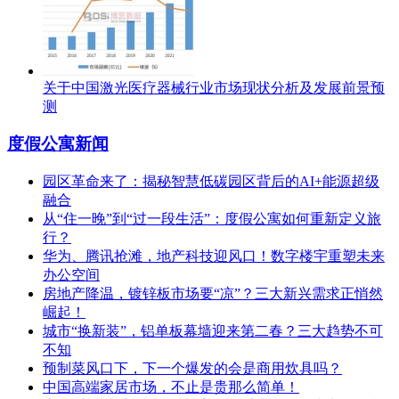
关于中国激光医疗器械行业市场现状分析及发展前景预
测
度假公寓新闻
园区革命来了：揭秘智慧低碳园区背后的AI+能源超级
融合
从“住一晚”到“过一段生活”：度假公寓如何重新定义旅
行？
华为、腾讯抢滩，地产科技迎风口！数字楼宇重塑未来
办公空间
房地产降温，镀锌板市场要“凉”？三大新兴需求正悄然
崛起！
城市“换新装”，铝单板幕墙迎来第二春？三大趋势不可
不知
预制菜风口下，下一个爆发的会是商用炊具吗？
中国高端家居市场，不止是贵那么简单！