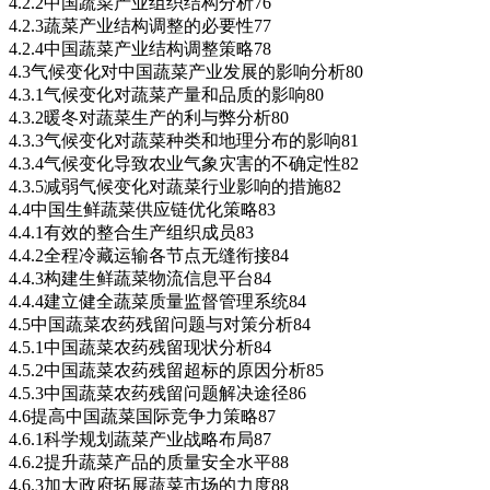
4.2.2中国蔬菜产业组织结构分析76
4.2.3蔬菜产业结构调整的必要性77
4.2.4中国蔬菜产业结构调整策略78
4.3气候变化对中国蔬菜产业发展的影响分析80
4.3.1气候变化对蔬菜产量和品质的影响80
4.3.2暖冬对蔬菜生产的利与弊分析80
4.3.3气候变化对蔬菜种类和地理分布的影响81
4.3.4气候变化导致农业气象灾害的不确定性82
4.3.5减弱气候变化对蔬菜行业影响的措施82
4.4中国生鲜蔬菜供应链优化策略83
4.4.1有效的整合生产组织成员83
4.4.2全程冷藏运输各节点无缝衔接84
4.4.3构建生鲜蔬菜物流信息平台84
4.4.4建立健全蔬菜质量监督管理系统84
4.5中国蔬菜农药残留问题与对策分析84
4.5.1中国蔬菜农药残留现状分析84
4.5.2中国蔬菜农药残留超标的原因分析85
4.5.3中国蔬菜农药残留问题解决途径86
4.6提高中国蔬菜国际竞争力策略87
4.6.1科学规划蔬菜产业战略布局87
4.6.2提升蔬菜产品的质量安全水平88
4.6.3加大政府拓展蔬菜市场的力度88