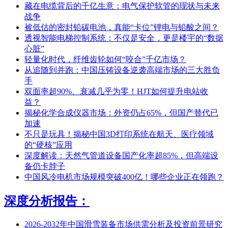
藏在电缆背后的千亿生意：电气保护软管的现状与未来
战争
被低估的密封铅碳电池，真能“卡位”锂电与铅酸之间？
透视智能电梯控制系统：不仅是安全，更是楼宇的“数据
心脏”
轻量化时代，纤维齿轮如何“咬合”千亿市场？
从追随到并跑：中国压铸设备逆袭高端市场的三大胜负
手
双面率超90%、衰减几乎为零！HJT如何提升电站收
益？
揭秘化学合成仪器市场：外资仍占65%，但国产替代已
加速
不只是玩具！揭秘中国3D打印系统在航天、医疗领域
的“硬核”应用
深度解读：天然气管道设备国产化率超85%，但高端设
备仍卡脖子
中国风冷电机市场规模突破400亿！哪些企业正在领跑？
深度分析报告：
2026-2032年中国滑雪装备市场供需分析及投资前景研究