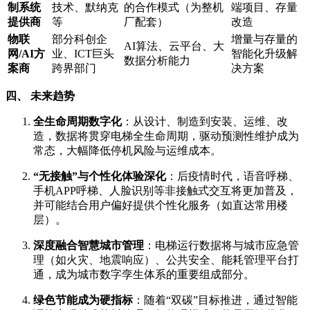
制系统
技术、默纳克
的合作模式（为整机
端项目、存量
提供商
等
厂配套）
改造
物联
部分科创企
增量与存量的
AI算法、云平台、大
网/AI方
业、ICT巨头
智能化升级解
数据分析能力
案商
跨界部门
决方案
四、 未来趋势
全生命周期数字化
：从设计、制造到安装、运维、改
造，数据将贯穿电梯全生命周期，驱动预测性维护成为
常态，大幅降低停机风险与运维成本。
“无接触”与个性化体验深化
：后疫情时代，语音呼梯、
手机APP呼梯、人脸识别等非接触式交互将更加普及，
并可能结合用户偏好提供个性化服务（如直达常用楼
层）。
深度融合智慧城市管理
：电梯运行数据将与城市应急管
理（如火灾、地震响应）、公共安全、能耗管理平台打
通，成为城市数字孪生体系的重要组成部分。
绿色节能成为硬指标
：随着“双碳”目标推进，通过智能