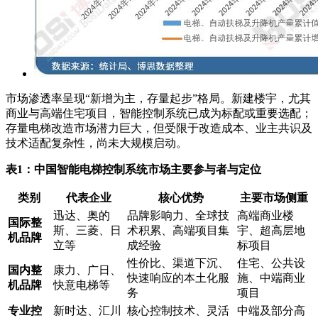
市场渗透率呈现“新增为主，存量起步”格局。新建楼宇，尤其
商业与高端住宅项目，智能控制系统已成为标配或重要选配；
存量电梯改造市场潜力巨大，但受限于改造成本、业主共识及
技术适配复杂性，尚未大规模启动。
表1：中国智能电梯控制系统市场主要参与者与定位
类别
代表企业
核心优势
主要市场侧重
迅达、奥的
品牌影响力、全球技
高端商业楼
国际整
斯、三菱、日
术积累、高端项目集
宇、超高层地
机品牌
立等
成经验
标项目
性价比、渠道下沉、
住宅、公共设
国内整
康力、广日、
快速响应的本土化服
施、中端商业
机品牌
快意电梯等
务
项目
专业控
新时达、汇川
核心控制技术、灵活
中端及部分高