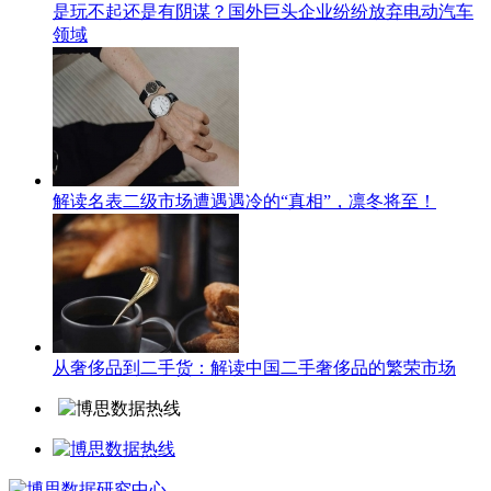
是玩不起还是有阴谋？国外巨头企业纷纷放弃电动汽车
领域
解读名表二级市场遭遇遇冷的“真相”，凛冬将至！
从奢侈品到二手货：解读中国二手奢侈品的繁荣市场