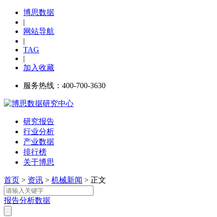
博思数据
|
网站导航
|
TAG
|
加入收藏
服务热线：400-700-3630
研究报告
行业分析
产业数据
排行榜
关于博思
首页
>
资讯
>
机械新闻
> 正文
报告
分析
数据