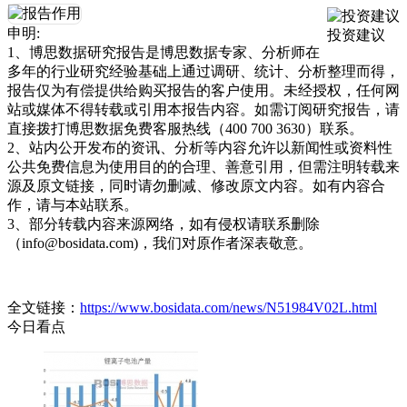
申明:
投资建议
1、博思数据研究报告是博思数据专家、分析师在
多年的行业研究经验基础上通过调研、统计、分析整理而得，
报告仅为有偿提供给购买报告的客户使用。未经授权，任何网
站或媒体不得转载或引用本报告内容。如需订阅研究报告，请
直接拨打博思数据免费客服热线（400 700 3630）联系。
2、站内公开发布的资讯、分析等内容允许以新闻性或资料性
公共免费信息为使用目的的合理、善意引用，但需注明转载来
源及原文链接，同时请勿删减、修改原文内容。如有内容合
作，请与本站联系。
3、部分转载内容来源网络，如有侵权请联系删除
（info@bosidata.com)，我们对原作者深表敬意。
全文链接：
https://www.bosidata.com/news/N51984V02L.html
今日看点