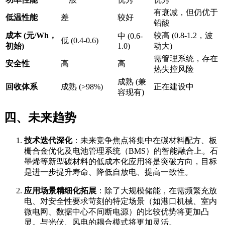
有衰减，但仍优于
低温性能
差
较好
铅酸
成本 (元/Wh，
较高 (0.8-1.2，波
中 (0.6-
低 (0.4-0.6)
初始)
1.0)
动大)
需管理系统，存在
安全性
高
高
热失控风险
成熟 (兼
回收体系
成熟 (>98%)
正在建设中
容现有)
四、未来趋势
技术迭代深化
：未来竞争焦点将集中在碳材料配方、板
栅合金优化及电池管理系统（BMS）的智能融合上。石
墨烯等新型碳材料的低成本化应用将是突破方向，目标
是进一步提升寿命、降低自放电、提高一致性。
应用场景精细化拓展
：除了大规模储能，在需频繁充放
电、对安全性要求苛刻的特定场景（如港口机械、室内
微电网、数据中心不间断电源）的比较优势将更加凸
显。与光伏、风电的耦合模式将更加灵活。