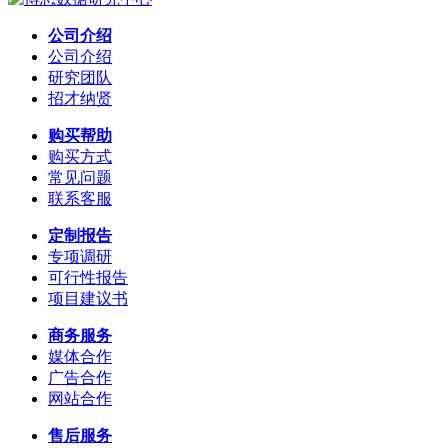
公司介绍
公司介绍
研究团队
招才纳贤
购买帮助
购买方式
常见问题
联系客服
定制报告
专项调研
可行性报告
项目建议书
商务服务
媒体合作
广告合作
网站合作
售后服务