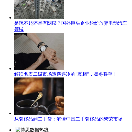
是玩不起还是有阴谋？国外巨头企业纷纷放弃电动汽车
领域
解读名表二级市场遭遇遇冷的“真相”，凛冬将至！
从奢侈品到二手货：解读中国二手奢侈品的繁荣市场