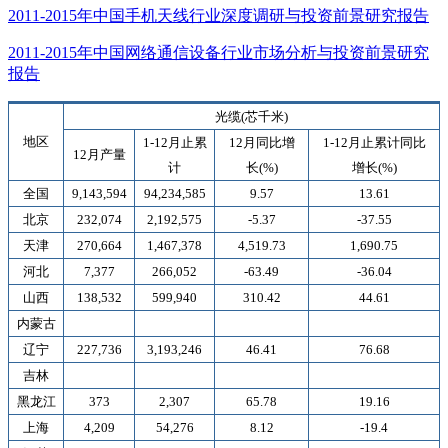
2011-2015年中国手机天线行业深度调研与投资前景研究报告
2011-2015年中国网络通信设备行业市场分析与投资前景研究
报告
光缆
(
芯千米
)
地区
1-12
月止累
12
月同比增
1-12
月止累计同比
12
月产量
计
长
(%)
增长
(%)
全国
9,143,594
94,234,585
9.57
13.61
北京
232,074
2,192,575
-5.37
-37.55
天津
270,664
1,467,378
4,519.73
1,690.75
河北
7,377
266,052
-63.49
-36.04
山西
138,532
599,940
310.42
44.61
内蒙古
辽宁
227,736
3,193,246
46.41
76.68
吉林
黑龙江
373
2,307
65.78
19.16
上海
4,209
54,276
8.12
-19.4