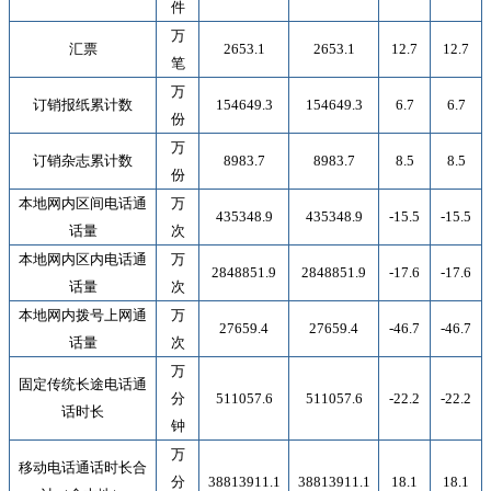
件
万
汇票
2653.1
2653.1
12.7
12.7
笔
万
订销报纸累计数
154649.3
154649.3
6.7
6.7
份
万
订销杂志累计数
8983.7
8983.7
8.5
8.5
份
本地网内区间电话通
万
435348.9
435348.9
-15.5
-15.5
话量
次
本地网内区内电话通
万
2848851.9
2848851.9
-17.6
-17.6
话量
次
本地网内拨号上网通
万
27659.4
27659.4
-46.7
-46.7
话量
次
万
固定传统长途电话通
分
511057.6
511057.6
-22.2
-22.2
话时长
钟
万
移动电话通话时长合
分
38813911.1
38813911.1
18.1
18.1