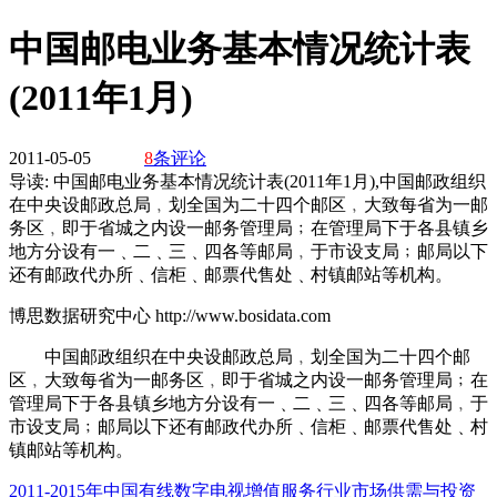
中国邮电业务基本情况统计表
(2011年1月)
2011-05-05
8
条评论
导读:
中国邮电业务基本情况统计表(2011年1月),中国邮政组织
在中央设邮政总局﹐划全国为二十四个邮区﹐大致每省为一邮
务区﹐即于省城之内设一邮务管理局﹔在管理局下于各县镇乡
地方分设有一﹑二﹑三﹑四各等邮局﹐于市设支局﹔邮局以下
还有邮政代办所﹑信柜﹑邮票代售处﹑村镇邮站等机构。
博思数据研究中心 http://www.bosidata.com
中国邮政组织在中央设邮政总局﹐划全国为二十四个邮
区﹐大致每省为一邮务区﹐即于省城之内设一邮务管理局﹔在
管理局下于各县镇乡地方分设有一﹑二﹑三﹑四各等邮局﹐于
市设支局﹔邮局以下还有邮政代办所﹑信柜﹑邮票代售处﹑村
镇邮站等机构。
2011-2015年中国有线数字电视增值服务行业市场供需与投资