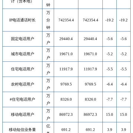
计（含本地）
钟
万
IP
电话通话时长
分
742354.4
742354.4
-19.2
-19.2
钟
万
固定电话用户
29440.4
29440.4
-5.6
-5.6
户
万
城市电话用户
19671.0
19671.0
-5.2
-5.2
户
万
住宅电话用户
11917.9
11917.9
-5.5
-5.5
户
万
农村电话用户
9769.5
9769.5
-6.4
-6.4
户
万
#
住宅电话用户
8326.0
8326.0
-7.7
-7.7
户
万
移动电话用户
86972.3
86972.3
15.0
15.0
户
亿
移动短信业务量
691.2
691.2
3.9
3.9