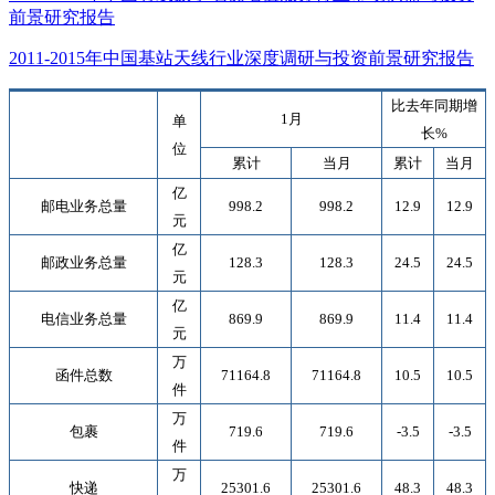
前景研究报告
2011-2015年中国基站天线行业深度调研与投资前景研究报告
比去年同期增
1
月
单
长
%
位
累计
当月
累计
当月
亿
邮电业务总量
998.2
998.2
12.9
12.9
元
亿
邮政业务总量
128.3
128.3
24.5
24.5
元
亿
电信业务总量
869.9
869.9
11.4
11.4
元
万
函件总数
71164.8
71164.8
10.5
10.5
件
万
包裹
719.6
719.6
-3.5
-3.5
件
万
快递
25301.6
25301.6
48.3
48.3