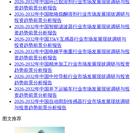
2026-2032年中国环己烷溶剂行业市场发展现状调研与投
资趋势前景分析报告
2026-2032年中国吡咯烷酮溶剂行业市场发展现状调研与
投资趋势前景分析报告
2026-2032年中国智能滤波器行业市场发展现状调研与投
资趋势前景分析报告
2026-2032年中国35kV互感器行业市场发展现状调研与
投资趋势前景分析报告
2026-2032年中国电梯平衡重行业市场发展现状调研与投
资趋势前景分析报告
2026-2032年中国精米加工行业市场发展现状调研与投资
趋势前景分析报告
2026-2032年中国中控导航行业市场发展现状调研与投资
趋势前景分析报告
2026-2032年中国井下运输车行业市场发展现状调研与投
资趋势前景分析报告
2026-2032年中国自动雨刮传感器行业市场发展现状调研
与投资趋势前景分析报告
图文推荐