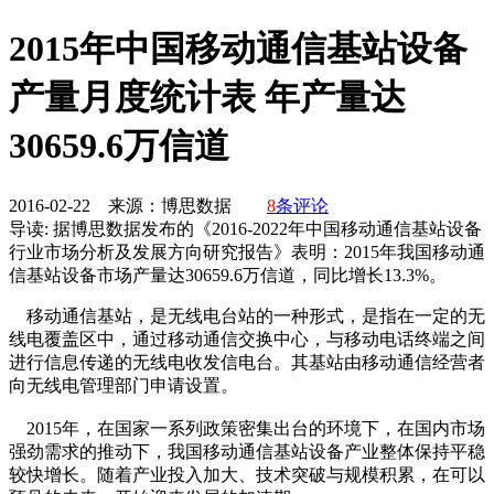
2015年中国移动通信基站设备
产量月度统计表 年产量达
30659.6万信道
2016-02-22 来源：博思数据
8
条评论
导读:
据博思数据发布的《2016-2022年中国移动通信基站设备
行业市场分析及发展方向研究报告》表明：2015年我国移动通
信基站设备市场产量达30659.6万信道，同比增长13.3%。
移动通信基站，是无线电台站的一种形式，是指在一定的无
线电覆盖区中，通过移动通信交换中心，与移动电话终端之间
进行信息传递的无线电收发信电台。其基站由移动通信经营者
向无线电管理部门申请设置。
2015年，在国家一系列政策密集出台的环境下，在国内市场
强劲需求的推动下，我国移动通信基站设备产业整体保持平稳
较快增长。随着产业投入加大、技术突破与规模积累，在可以