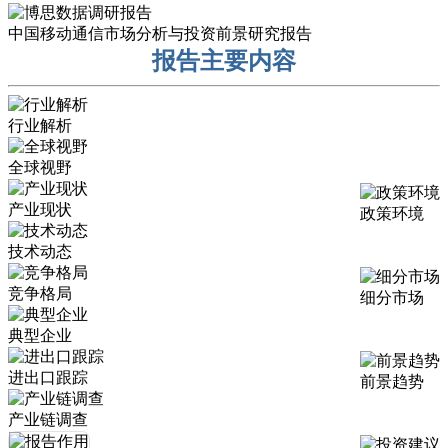
中国移动通信市场分析与投资前景研究报告
报告主要内容
行业解析
全球视野
产业现状
政策环境
技术动态
竞争格局
细分市场
典型企业
进出口跟踪
前景趋势
产业链调查