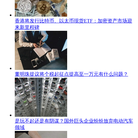
香港将发行比特币、以太币现货ETF：加密资产市场迎
来新里程碑
董明珠提议将个税起征点提高至一万元有什么问题？
是玩不起还是有阴谋？国外巨头企业纷纷放弃电动汽车
领域