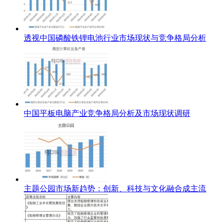
透视中国磷酸铁锂电池行业市场现状与竞争格局分析
中国平板电脑产业竞争格局分析及市场现状调研
主题公园市场新趋势：创新、科技与文化融合成主流