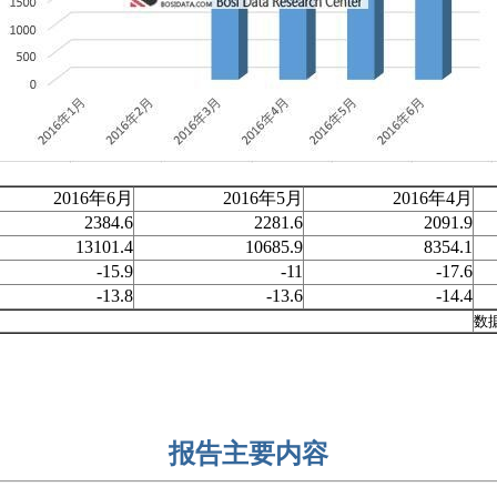
2016年6月
2016年5月
2016年4月
2384.6
2281.6
2091.9
13101.4
10685.9
8354.1
-15.9
-11
-17.6
-13.8
-13.6
-14.4
数
报告主要内容