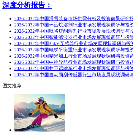
深度分析报告：
2026-2032年中国滑雪装备市场供需分析及投资前景研究
2026-2032年中国环己烷溶剂行业市场发展现状调研与
2026-2032年中国吡咯烷酮溶剂行业市场发展现状调研
2026-2032年中国智能滤波器行业市场发展现状调研与
2026-2032年中国35kV互感器行业市场发展现状调研
2026-2032年中国电梯平衡重行业市场发展现状调研与
2026-2032年中国精米加工行业市场发展现状调研与投
2026-2032年中国中控导航行业市场发展现状调研与投
2026-2032年中国井下运输车行业市场发展现状调研与
2026-2032年中国自动雨刮传感器行业市场发展现状调
图文推荐