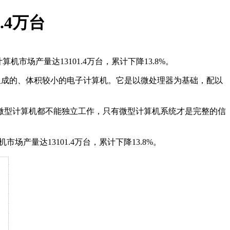
.4万台
市场产量达13101.4万台，累计下降13.8%。
组成的、体积较小的电子计算机。它是以微处理器为基础，配以
微型计算机都不能独立工作，只有微型计算机系统才是完整的信
市场产量达13101.4万台，累计下降13.8%。