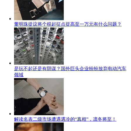
董明珠提议将个税起征点提高至一万元有什么问题？
是玩不起还是有阴谋？国外巨头企业纷纷放弃电动汽车
领域
解读名表二级市场遭遇遇冷的“真相”，凛冬将至！