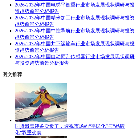
2026-2032年中国电梯平衡重行业市场发展现状调研与投
资趋势前景分析报告
2026-2032年中国精米加工行业市场发展现状调研与投资
趋势前景分析报告
2026-2032年中国中控导航行业市场发展现状调研与投资
趋势前景分析报告
2026-2032年中国井下运输车行业市场发展现状调研与投
资趋势前景分析报告
2026-2032年中国自动雨刮传感器行业市场发展现状调研
与投资趋势前景分析报告
图文推荐
国货滑雪装备卖爆了，透视市场的“平民化”与“品牌
化”双重变奏