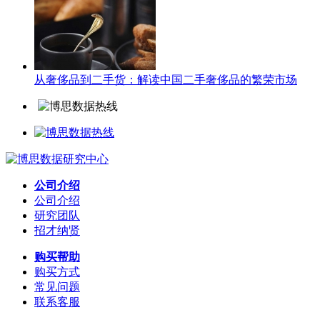
从奢侈品到二手货：解读中国二手奢侈品的繁荣市场
公司介绍
公司介绍
研究团队
招才纳贤
购买帮助
购买方式
常见问题
联系客服