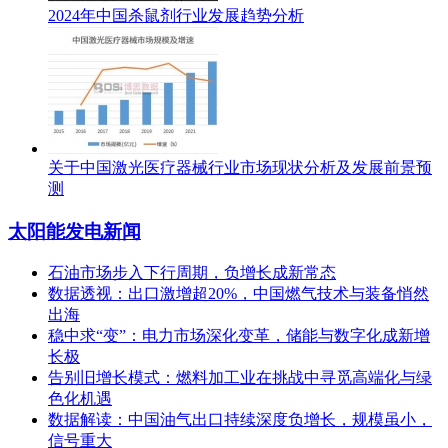
2024年中国杀鼠剂行业发展趋势分析
关于中国激光医疗器械行业市场现状分析及发展前景预
测
太阳能发电新闻
石油市场步入下行周期，负增长成新常态
数据透视：出口激增超20%，中国燃气技术与装备悄然
出海
稳中求“变”：电力市场深化变革，储能与数字化成新增
长极
告别旧增长模式：燃料加工业在挑战中寻觅高端化与绿
色化机遇
数据解读：中国油气出口持续深度负增长，规模虽小，
信号重大