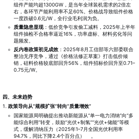
组件产能均超1300GW，是当年全球装机需求的2倍左
右，各环节产能利用率不足60%
。价格战导致组件价格
一度跌破0.6元/W，全行业毛利润为负
。
质量隐患显现
：低价竞争引发偷工减料，2025年上半年
组件抽检不合格率逼近16%，功率虚标、材料劣化等问
题频发
。
反内卷政策初见成效
：2025年8月工信部等六部委联合
整治无序竞争，通过《价格法修正草案》打击低价倾
销，硅料价格较底部回升56%，组件招标价回升至0.71–
0.75元/W
。
四、未来趋势
政策导向从“规模扩张”转向“质量增效”
国家能源局明确提出推动新能源从“单一电力消纳”向“多
能综合利用”转变，鼓励“光伏+制氢”“光伏+储能”等模
式，缓解消纳压力（2025年1–7月全国光伏利用率
94.7%，同比下降2.4个百分点）
。