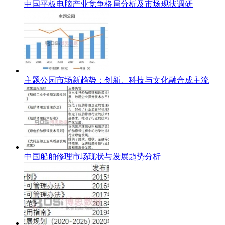
中国平板电脑产业竞争格局分析及市场现状调研
主题公园市场新趋势：创新、科技与文化融合成主流
中国船舶修理市场现状与发展趋势分析