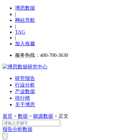
博思数据
|
网站导航
|
TAG
|
加入收藏
服务热线：400-700-3630
研究报告
行业分析
产业数据
排行榜
关于博思
首页
>
数据
>
能源数据
> 正文
报告
分析
数据