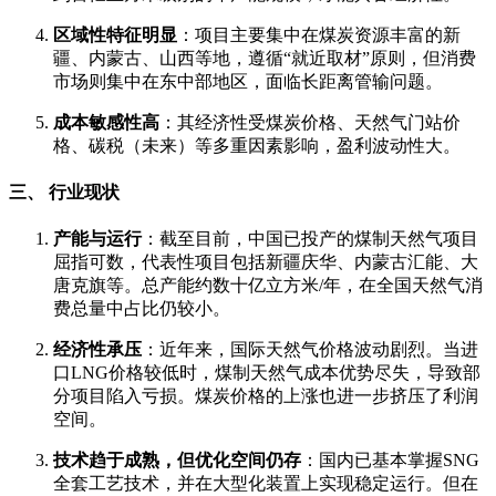
区域性特征明显
：项目主要集中在煤炭资源丰富的新
疆、内蒙古、山西等地，遵循“就近取材”原则，但消费
市场则集中在东中部地区，面临长距离管输问题。
成本敏感性高
：其经济性受煤炭价格、天然气门站价
格、碳税（未来）等多重因素影响，盈利波动性大。
三、 行业现状
产能与运行
：截至目前，中国已投产的煤制天然气项目
屈指可数，代表性项目包括新疆庆华、内蒙古汇能、大
唐克旗等。总产能约数十亿立方米/年，在全国天然气消
费总量中占比仍较小。
经济性承压
：近年来，国际天然气价格波动剧烈。当进
口LNG价格较低时，煤制天然气成本优势尽失，导致部
分项目陷入亏损。煤炭价格的上涨也进一步挤压了利润
空间。
技术趋于成熟，但优化空间仍存
：国内已基本掌握SNG
全套工艺技术，并在大型化装置上实现稳定运行。但在