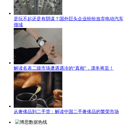
是玩不起还是有阴谋？国外巨头企业纷纷放弃电动汽车
领域
解读名表二级市场遭遇遇冷的“真相”，凛冬将至！
从奢侈品到二手货：解读中国二手奢侈品的繁荣市场