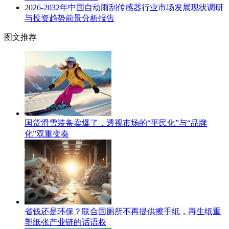
2026-2032年中国自动雨刮传感器行业市场发展现状调研
与投资趋势前景分析报告
图文推荐
国货滑雪装备卖爆了，透视市场的“平民化”与“品牌
化”双重变奏
省钱还是环保？联合国厕所不再提供擦手纸，再生纸重
塑纸张产业链的话语权