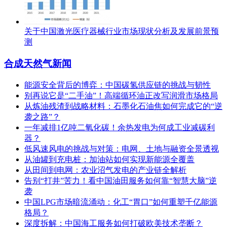
关于中国激光医疗器械行业市场现状分析及发展前景预
测
合成天然气新闻
能源安全背后的博弈：中国碳氢供应链的挑战与韧性
别再说它是“二手油”！高端循环油正改写润滑市场格局
从炼油残渣到战略材料：石墨化石油焦如何完成它的“逆
袭之路”？
一年减排1亿吨二氧化碳！余热发电为何成工业减碳利
器？
低风速风电的挑战与对策：电网、土地与融资全景透视
从油罐到充电桩：加油站如何实现新能源全覆盖
从田间到电网：农业沼气发电的产业链全解析
告别“打井”苦力！看中国油田服务如何靠“智慧大脑”逆
袭
中国LPG市场暗流涌动：化工“胃口”如何重塑千亿能源
格局？
深度拆解：中国海工服务如何打破欧美技术垄断？