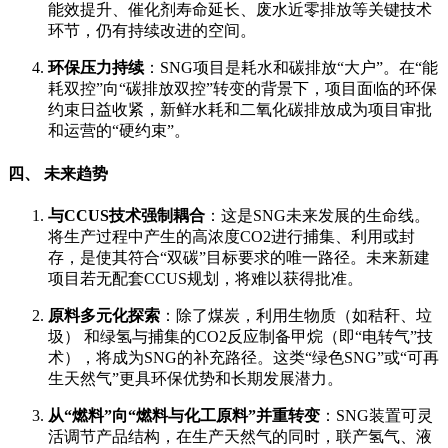
能效提升、催化剂寿命延长、废水近零排放等关键技术
环节，仍有持续改进的空间。
环保压力持续
：SNG项目是耗水和碳排放“大户”。在“能
耗双控”向“碳排放双控”转变的背景下，项目面临的环保
约束日益收紧，新鲜水耗和二氧化碳排放成为项目审批
和运营的“硬约束”。
四、 未来趋势
与CCUS技术强制耦合
：这是SNG未来发展的生命线。
将生产过程中产生的高浓度CO2进行捕集、利用或封
存，是使其符合“双碳”目标要求的唯一路径。未来新建
项目若无配套CCUS规划，将难以获得批准。
原料多元化探索
：除了煤炭，利用生物质（如秸秆、垃
圾） 和
绿氢
与捕集的CO2反应制备甲烷（即“电转气”技
术），将成为SNG的补充路径。这类“绿色SNG”或“可再
生天然气”更具环保优势和长期发展潜力。
从“燃料”向“燃料与化工原料”并重转变
：SNG装置可灵
活调节产品结构，在生产天然气的同时，联产氢气、液