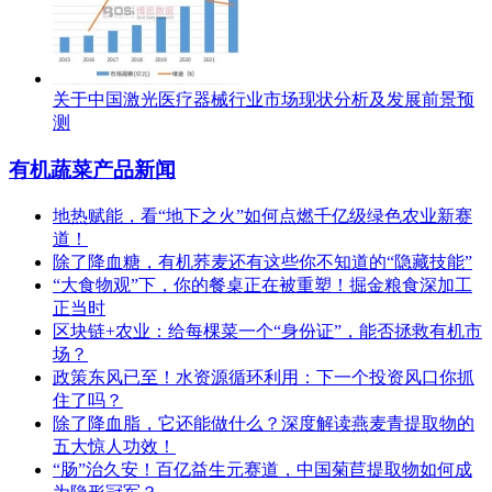
关于中国激光医疗器械行业市场现状分析及发展前景预
测
有机蔬菜产品新闻
地热赋能，看“地下之火”如何点燃千亿级绿色农业新赛
道！
除了降血糖，有机荞麦还有这些你不知道的“隐藏技能”
“大食物观”下，你的餐桌正在被重塑！掘金粮食深加工
正当时
区块链+农业：给每棵菜一个“身份证”，能否拯救有机市
场？
政策东风已至！水资源循环利用：下一个投资风口你抓
住了吗？
除了降血脂，它还能做什么？深度解读燕麦青提取物的
五大惊人功效！
“肠”治久安！百亿益生元赛道，中国菊苣提取物如何成