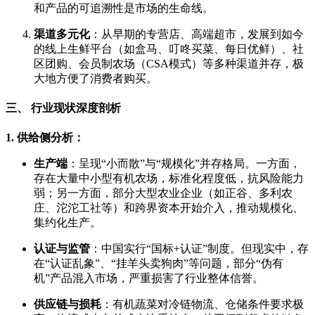
和产品的可追溯性是市场的生命线。
渠道多元化
：从早期的专营店、高端超市，发展到如今
的线上生鲜平台（如盒马、叮咚买菜、每日优鲜）、社
区团购、会员制农场（CSA模式）等多种渠道并存，极
大地方便了消费者购买。
三、 行业现状深度剖析
1. 供给侧分析：
生产端
：呈现“小而散”与“规模化”并存格局。一方面，
存在大量中小型有机农场，标准化程度低，抗风险能力
弱；另一方面，部分大型农业企业（如正谷、多利农
庄、沱沱工社
等）和跨界资本开始介入，推动规模化、
集约化生产。
认证与监管
：中国实行“国标+认证”制度。但现实中，存
在“认证乱象”、“挂羊头卖狗肉”等问题，部分“伪有
机”产品混入市场，严重损害了行业整体信誉。
供应链与损耗
：有机蔬菜对冷链物流、仓储条件要求极