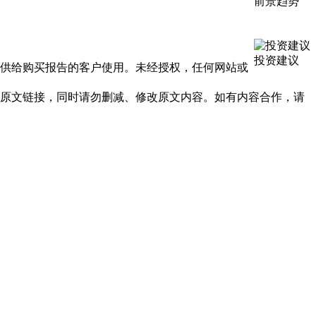
前景趋势
投资建议
提供给购买报告的客户使用。未经授权，任何网站或
及原文链接，同时请勿删减、修改原文内容。如有内容合作，请