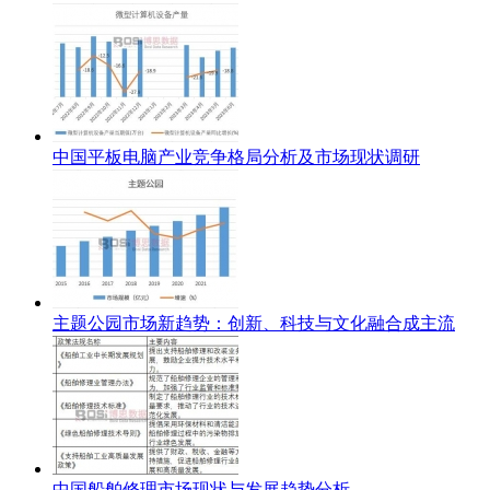
中国平板电脑产业竞争格局分析及市场现状调研
主题公园市场新趋势：创新、科技与文化融合成主流
中国船舶修理市场现状与发展趋势分析