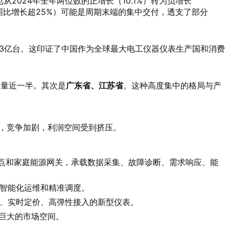
率也从2024年全年两位数的正增长（10.1%）转为负增长
月同比增长超25%）可能是周期末端的集中交付，透支了部分
1.3亿台。这印证了中国作为全球最大电工仪器仪表生产国和消费
产量近一半。其次是
广东省、江苏省
。这种高度集中的格局与产
，竞争加剧，利润空间受到挤压。
点和家庭能源网关，承载数据采集、故障诊断、需求响应、能
智能化运维和精准调度。
、实时定价、高弹性接入的新型仪表。
巨大的市场空间。