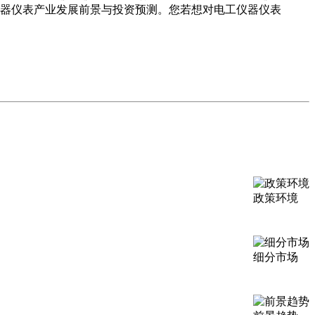
器仪表产业发展前景与投资预测。您若想对电工仪器仪表
政策环境
细分市场