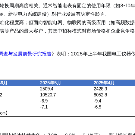
轮换周期高度相关。通常智能电表有固定的使用年限（如8-10
目标、新型电力系统建设）对行业发展有决定性影响。
准化程度高；但面向智能电网、物联网的高级应用（如高频数据
表等产品的最大客户，其集中招标模式对市场价格和企业竞争格
市场调查与发展前景研究报告
》表明：2025年上半年我国
电工仪器
年6月
2025年5月
2025年4月
2509.4
2428.3
2
10520.7
8052.8
-6.9
-9.4
-7.1
-6.9
a.com】