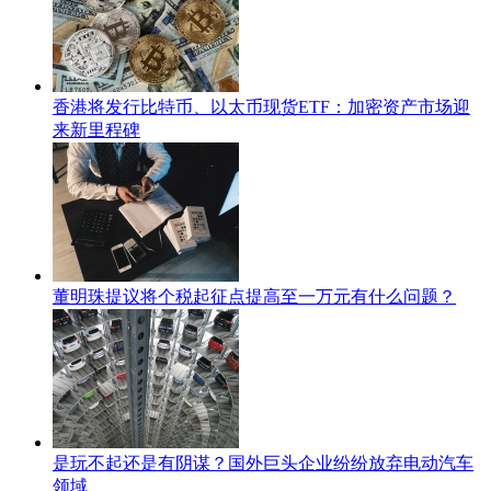
香港将发行比特币、以太币现货ETF：加密资产市场迎
来新里程碑
董明珠提议将个税起征点提高至一万元有什么问题？
是玩不起还是有阴谋？国外巨头企业纷纷放弃电动汽车
领域