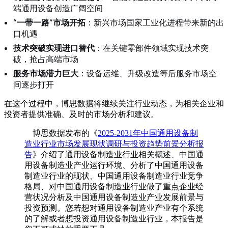
端通用设备创造广阔空间
“一带一路”市场开拓
：新兴市场国家工业化进程带来新的出
口机遇
技术突破实现进口替代
：在关键零部件领域实现技术突
破，抢占高端市场
服务市场潜力巨大
：设备运维、升级改造等后服务市场空
间逐步打开
在这个过程中，博思数据将继续关注行业动态，为相关企业和
投资者提供准确、及时的市场分析和建议。
博思数据发布的《
2025-2031年中国通用设备制
造业行业市场发展现状调研与投资趋势前景分析报
告
》介绍了通用设备制造业行业相关概述、中国通
用设备制造业产业运行环境、分析了中国通用设备
制造业行业的现状、中国通用设备制造业行业竞争
格局、对中国通用设备制造业行业做了重点企业经
营状况分析及中国通用设备制造业产业发展前景与
投资预测。您若想对通用设备制造业产业有个系统
的了解或者想投资通用设备制造业行业，本报告是