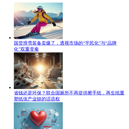
国货滑雪装备卖爆了，透视市场的“平民化”与“品牌
化”双重变奏
省钱还是环保？联合国厕所不再提供擦手纸，再生纸重
塑纸张产业链的话语权