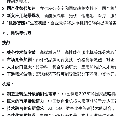
性制造需求。
国产化替代加速
：在供应链安全和国家政策支持下，国产机
新兴应用场景爆发
：新能源汽车、光伏、锂电池、医疗、服
“机器智能+”生态构建
：企业竞争将从单机销售转向提供涵
五、挑战与机遇
挑战
：
核心技术待突破
：高端减速器、高性能伺服电机等部分核心
市场竞争加剧
：内外资品牌同台竞技，价格竞争激烈，对企
人才缺口巨大
：跨学科、复合型的研发、应用和维护人才短
下游需求波动
：宏观经济下行可能导致部分下游客户资本开
机遇
：
制造业转型升级的刚性需求
：“中国制造2025”等国家战
巨大的市场渗透潜力
：中国制造业机器人密度相较于发达国
技术融合创造新需求
：AI、5G、数字孪生等新技术的融合
全球化布局机遇
：中国产业链优势显著，本土企业凭借性价