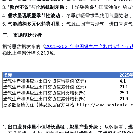
“照付不议”与价格机制矛盾：
上游采购多与国际油价挂钩或
需求呈现明显季节性波动：
冬季供暖需求导致用气量陡增，
气源结构多元化趋势明显：
气源由国产常规气、进口管道气
三、 市场现状分析
据博思数据发布的《
2025-2031年中国燃气生产和供应行
额比上年累计增长
21.9
%。
指标
2025
燃气生产和供应业出口交货值当期值(亿元)
4.1
燃气生产和供应业出口交货值累计值(亿元)
21.1
燃气生产和供应业出口交货值同比增长(%)
25.3
燃气生产和供应业出口交货值累计增长(%)
21.9
更多数据请关注【博思数据官方网站 http://www.bosidat
出口业务体量小但增长迅猛，彰显产业升级：
从数据看，
燃