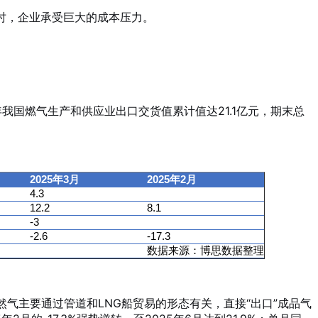
时，企业承受巨大的成本压力。
年我国
燃气生产和供应业出口交货值
累计值达
21.1
亿元，期末总
2025年3月
2025年2月
4.3
12.2
8.1
-3
-2.6
-17.3
数据来源：博思数据整理
然气主要通过管道和LNG船贸易的形态有关，直接“出口”成品气