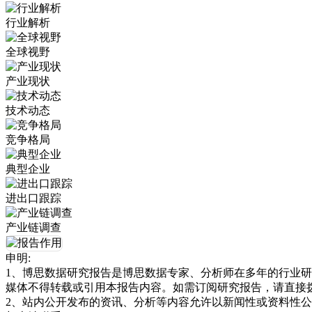
行业解析
全球视野
产业现状
技术动态
竞争格局
典型企业
进出口跟踪
产业链调查
申明:
1、博思数据研究报告是博思数据专家、分析师在多年的行业
媒体不得转载或引用本报告内容。如需订阅研究报告，请直接拨打博思
2、站内公开发布的资讯、分析等内容允许以新闻性或资料性