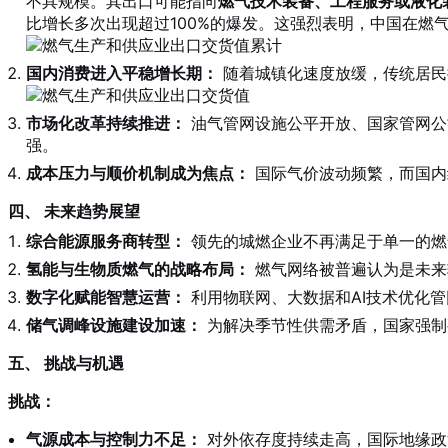
不具规模。其出口可能指向
燃气技术装备、工程服务或液化
比增长多次出现超过100%的爆发。这强烈表明，中国在燃
国内消费进入平稳增长期：
随着城镇化速度放缓，传统居民
市场化改革持续推进：
油气管网设施公平开放、国家管网公
强。
成本压力与顺价机制成为焦点：
国际气价波动频繁，而国内
四、 未来趋势展望
综合能源服务商转型：
领先的城燃企业不再满足于单一的燃
氢能与生物质燃气的战略布局：
燃气网络被普遍认为是未来
数字化赋能智慧运营：
利用物联网、大数据和AI技术优化
储气调峰设施建设加速：
为解决季节性供需矛盾，国家强制
五、 挑战与机遇
挑战：
气源成本与控制力不足：
对外依存度持续走高，国际地缘政