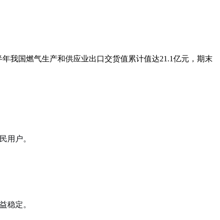
上半年我国燃气生产和供应业出口交货值累计值达21.1亿元，期末
民用户。
益稳定。